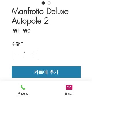
Manfrotto Deluxe
Autopole 2
일
할
 ₩1 
₩0
반
인
가
가
수량
*
카트에 추가
Height: 6.9 - 12.1' 
(2.1 - 3.7 m)
Phone
Email
Brushed Aluminum 
Construction
주의사항